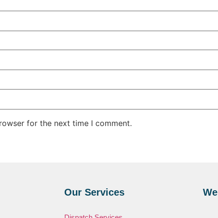
rowser for the next time I comment.
Our Services
We
Dispatch Services