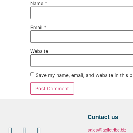
Name
*
Email
*
Website
Save my name, email, and website in this b
Contact us
sales@agiletribe.biz