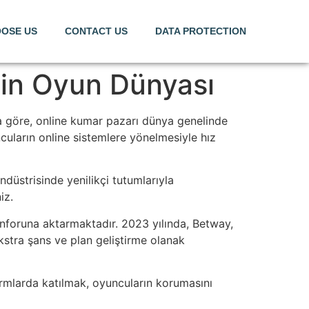
OSE US
CONTACT US
DATA PROTECTION
ğin Oyun Dünyası
ya göre, online kumar pazarı dünya genelinde
cuların online sistemlere yönelmesiyle hız
düstrisinde yenilikçi tutumlarıyla
iz.
nforuna aktarmaktadır. 2023 yılında, Betway,
ekstra şans ve plan geliştirme olanak
formlarda katılmak, oyuncuların korumasını