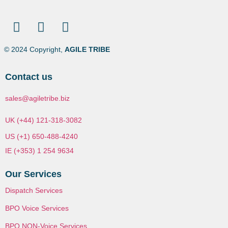
© 2024 Copyright,
AGILE TRIBE
Contact us
sales@agiletribe.biz
UK (+44) 121-318-3082
US (+1) 650-488-4240
IE (+353) 1 254 9634
Our Services
Dispatch Services
BPO Voice Services
BPO NON-Voice Services