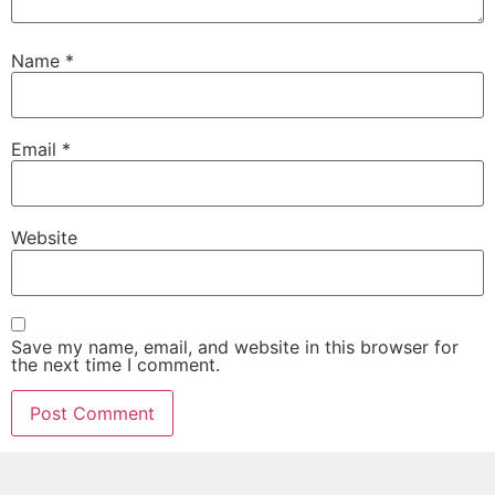
Name
*
Email
*
Website
Save my name, email, and website in this browser for
the next time I comment.