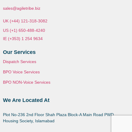
sales@agiletribe.biz
UK (+44) 121-318-3082
US (+1) 650-488-4240
IE (+353) 1 254 9634
Our Services
Dispatch Services
BPO Voice Services
BPO NON-Voice Services
We Are Located At
Plot No-236 2nd Floor Shah Plaza Block-A Main Road PWD
Housing Society, Islamabad