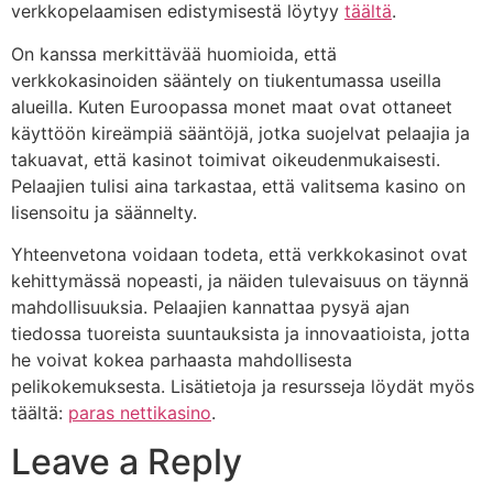
verkkopelaamisen edistymisestä löytyy
täältä
.
On kanssa merkittävää huomioida, että
verkkokasinoiden sääntely on tiukentumassa useilla
alueilla. Kuten Euroopassa monet maat ovat ottaneet
käyttöön kireämpiä sääntöjä, jotka suojelvat pelaajia ja
takuavat, että kasinot toimivat oikeudenmukaisesti.
Pelaajien tulisi aina tarkastaa, että valitsema kasino on
lisensoitu ja säännelty.
Yhteenvetona voidaan todeta, että verkkokasinot ovat
kehittymässä nopeasti, ja näiden tulevaisuus on täynnä
mahdollisuuksia. Pelaajien kannattaa pysyä ajan
tiedossa tuoreista suuntauksista ja innovaatioista, jotta
he voivat kokea parhaasta mahdollisesta
pelikokemuksesta. Lisätietoja ja resursseja löydät myös
täältä:
paras nettikasino
.
Leave a Reply