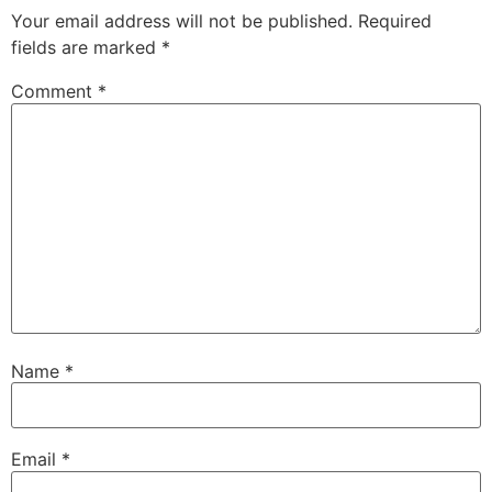
Your email address will not be published.
Required
fields are marked
*
Comment
*
Name
*
Email
*