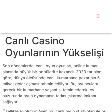
DISPATC
WHY 
DATA
Canlı Casino
Oyunlarının Yükselişi
Son dönemlerde, canlı oyun oyunları, online kumar
alanında büyük bir popülarite kazandı. 2023 tarihine
göre, dünya ölçüsünde canlı kumarhane pazarının 5
milyar dolar aşması tahmin ediliyor. Bu, oyunculara
gerçek bir kumarhane yaşantısı temin ederek, ev
huzurunda oyun oynamanın tadını çıkarma imkanı
sağlıyor.
Özellikle Evolution Gaming, canlı oyun stüdyoları ile bu