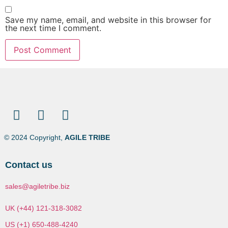
Save my name, email, and website in this browser for
the next time I comment.
© 2024 Copyright,
AGILE TRIBE
Contact us
sales@agiletribe.biz
UK (+44) 121-318-3082
US (+1) 650-488-4240