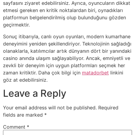
sayfasını ziyaret edebilirsiniz. Ayrıca, oyuncuların dikkat
etmesi gereken en kritik noktalardan biri, oynadıkları
platformun belgelendirilmiş olup bulunduğunu gözden
geçirmektir.
Sonuç itibarıyla, canlı oyun oyunları, modern kumarhane
deneyimini yeniden şekillendiriyor. Teknolojinin sağladığı
olanaklarla, katılımcılar artık dünyanın dört bir yanındaki
casino anında ulaşım sağlayabiliyor. Ancak, emniyetli ve
zevkli bir deneyim için uygun platformları seçmek her
zaman kritiktir. Daha çok bilgi için
matadorbet
linkini
göz at edebilirsiniz.
Leave a Reply
Your email address will not be published.
Required
fields are marked
*
Comment
*