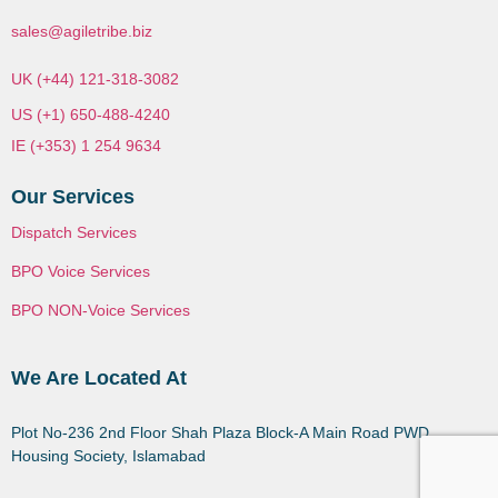
sales@agiletribe.biz
UK (+44) 121-318-3082
US (+1) 650-488-4240
IE (+353) 1 254 9634
Our Services
Dispatch Services
BPO Voice Services
BPO NON-Voice Services
We Are Located At
Plot No-236 2nd Floor Shah Plaza Block-A Main Road PWD
Housing Society, Islamabad