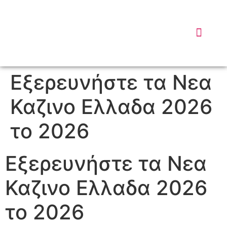
DISPATC
WHY 
DATA
Εξερευνήστε τα Νεα
Καζινο Ελλαδα 2026
το 2026
Εξερευνήστε τα Νεα
Καζινο Ελλαδα 2026
το 2026