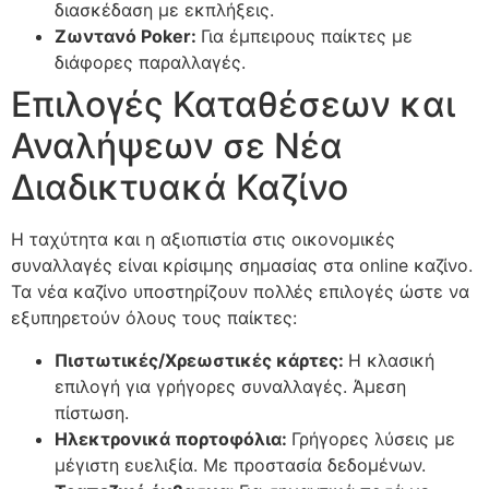
διασκέδαση με εκπλήξεις.
Ζωντανό Poker:
Για έμπειρους παίκτες με
διάφορες παραλλαγές.
Επιλογές Καταθέσεων και
Αναλήψεων σε Νέα
Διαδικτυακά Καζίνο
Η ταχύτητα και η αξιοπιστία στις οικονομικές
συναλλαγές είναι κρίσιμης σημασίας στα online καζίνο.
Τα νέα καζίνο υποστηρίζουν πολλές επιλογές ώστε να
εξυπηρετούν όλους τους παίκτες:
Πιστωτικές/Χρεωστικές κάρτες:
Η κλασική
επιλογή για γρήγορες συναλλαγές. Άμεση
πίστωση.
Ηλεκτρονικά πορτοφόλια:
Γρήγορες λύσεις με
μέγιστη ευελιξία. Με προστασία δεδομένων.