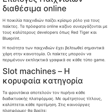
διαθέσιμα online
Η ποικιλία παιχνιδιών παίζει κρίσιμο ρόλο για τους
παίκτες. Τα πρόσφατα online καζίνο συνεργάζονται με
τους καλύτερους developers όπως Red Tiger και
Blueprint.
Η ποιότητα των παιχνιδιών έχει βελτιωθεί σημαντικά
χάρη στην καινοτομία. Οι παίκτες μπορούν να
περιμένουν εκπληκτικά γραφικά σε κάθε τύπο game.
Slot machines – Η
κορυφαία κατηγορία
Τα φρουτάκια αποτελούν τον πυρήνα κάθε
διαδικτυακής πλατφόρμας. Με αμέτρητους τίτλους,
καλύπτεται κάθε προτίμηση. Στις καινούργιες
πλατφόρμες θα βρείτε: