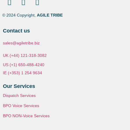
© 2024 Copyright,
AGILE TRIBE
Contact us
sales@agiletribe.biz
UK (+44) 121-318-3082
US (+1) 650-488-4240
IE (+353) 1 254 9634
Our Services
Dispatch Services
BPO Voice Services
BPO NON-Voice Services