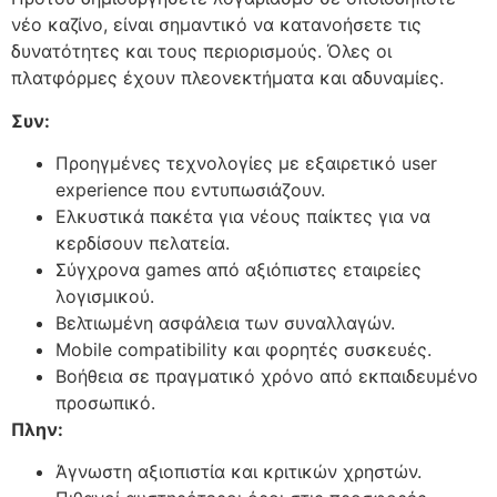
νέο καζίνο, είναι σημαντικό να κατανοήσετε τις
δυνατότητες και τους περιορισμούς. Όλες οι
πλατφόρμες έχουν πλεονεκτήματα και αδυναμίες.
Συν:
Προηγμένες τεχνολογίες με εξαιρετικό user
experience που εντυπωσιάζουν.
Ελκυστικά πακέτα για νέους παίκτες για να
κερδίσουν πελατεία.
Σύγχρονα games από αξιόπιστες εταιρείες
λογισμικού.
Βελτιωμένη ασφάλεια των συναλλαγών.
Mobile compatibility και φορητές συσκευές.
Βοήθεια σε πραγματικό χρόνο από εκπαιδευμένο
προσωπικό.
Πλην:
Άγνωστη αξιοπιστία και κριτικών χρηστών.