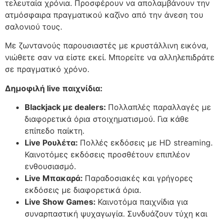
τελευταία χρόνια. Προσφέρουν να απολαμβάνουν την
ατμόσφαιρα πραγματικού καζίνο από την άνεση του
σαλονιού τους.
Με ζωντανούς παρουσιαστές με κρυστάλλινη εικόνα,
νιώθετε σαν να είστε εκεί. Μπορείτε να αλληλεπιδράτε
σε πραγματικό χρόνο.
Δημοφιλή live παιχνίδια:
Blackjack με dealers:
Πολλαπλές παραλλαγές με
διαφορετικά όρια στοιχηματισμού. Για κάθε
επίπεδο παίκτη.
Live Ρουλέτα:
Πολλές εκδόσεις με HD streaming.
Καινοτόμες εκδόσεις προσθέτουν επιπλέον
ενθουσιασμό.
Live Μπακαρά:
Παραδοσιακές και γρήγορες
εκδόσεις με διαφορετικά όρια.
Live Show Games:
Καινοτόμα παιχνίδια για
συναρπαστική ψυχαγωγία. Συνδυάζουν τύχη και