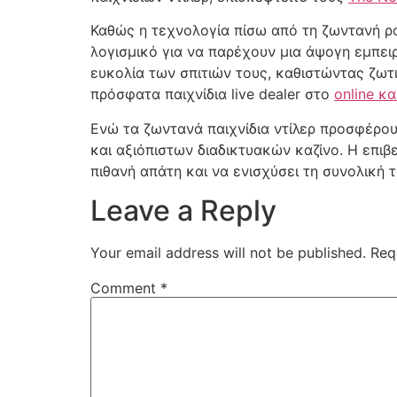
Καθώς η τεχνολογία πίσω από τη ζωντανή ροή
λογισμικό για να παρέχουν μια άψογη εμπει
ευκολία των σπιτιών τους, καθιστώντας ζωτ
πρόσφατα παιχνίδια live dealer στο
online κ
Ενώ τα ζωντανά παιχνίδια ντίλερ προσφέρουν
και αξιόπιστων διαδικτυακών καζίνο. Η επι
πιθανή απάτη και να ενισχύσει τη συνολική τ
Leave a Reply
Your email address will not be published.
Req
Comment
*