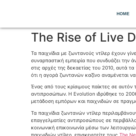
HOME
The Rise of Live 
Τα παιχνίδια με ζωντανούς ντίλερ έχουν γίν
συναρπαστική εμπειρία που συνδυάζει την ά
στις αρχές της δεκαετίας του 2010, αυτά τα
ότι η αγορά ζωντανών καζίνο αναμένεται να
Ένας από τους κρίσιμους παίκτες σε αυτόν τ
αντιπροσώπων. Η Evolution ιδρύθηκε το 2006
μετάδοση εμπόρων και παιχνιδιών σε πραγμα
Τα παιχνίδια ζωντανών ντίλερ περιλαμβάνου
επαγγελματίες αντιπροσώπους σε περιβάλλον
κοινωνική επικοινωνία μέσω των λειτουργιώ
παιχνιδιών ντίλερ, επισκεφτείτε τους
The Ne