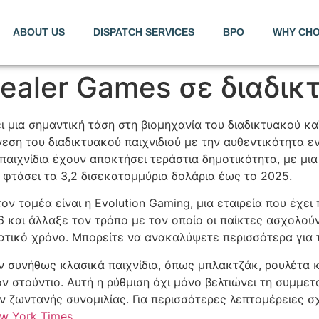
ABOUT US
DISPATCH SERVICES
BPO
WHY CHO
Dealer Games σε διαδικ
ει μια σημαντική τάση στη βιομηχανία του διαδικτυακού κ
νεση του διαδικτυακού παιχνιδιού με την αυθεντικότητα ε
 παιχνίδια έχουν αποκτήσει τεράστια δημοτικότητα, με μι
 φτάσει τα 3,2 δισεκατομμύρια δολάρια έως το 2025.
ον τομέα είναι η Evolution Gaming, μια εταιρεία που έχε
 και άλλαξε τον τρόπο με τον οποίο οι παίκτες ασχολούν
τικό χρόνο. Μπορείτε να ανακαλύψετε περισσότερα για τ
ν συνήθως κλασικά παιχνίδια, όπως μπλακτζάκ, ρουλέτα 
 στούντιο. Αυτή η ρύθμιση όχι μόνο βελτιώνει τη συμμετο
ν ζωντανής συνομιλίας. Για περισσότερες λεπτομέρειες 
w York Times
.