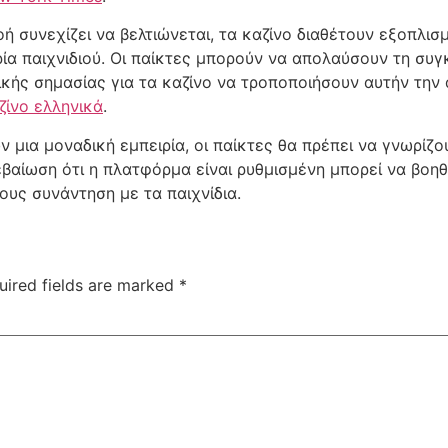
 συνεχίζει να βελτιώνεται, τα καζίνο διαθέτουν εξοπλισ
ρία παιχνιδιού. Οι παίκτες μπορούν να απολαύσουν τη συγ
ικής σημασίας για τα καζίνο να τροποποιήσουν αυτήν την
αζίνο ελληνικά
.
 μια μοναδική εμπειρία, οι παίκτες θα πρέπει να γνωρίζ
βεβαίωση ότι η πλατφόρμα είναι ρυθμισμένη μπορεί να βο
ους συνάντηση με τα παιχνίδια.
uired fields are marked
*