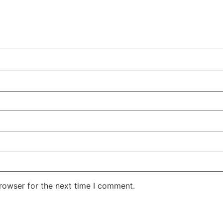
rowser for the next time I comment.