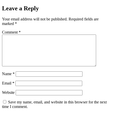
Leave a Reply
Your email address will not be published.
Required fields are
marked
*
Comment
*
Name
*
Email
*
Website
Save my name, email, and website in this browser for the next
time I comment.