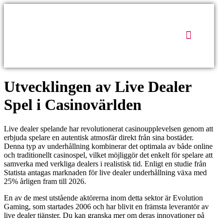
Utvecklingen av Live Dealer
Spel i Casinovärlden
Live dealer spelande har revolutionerat casinoupplevelsen genom att
erbjuda spelare en autentisk atmosfär direkt från sina bostäder.
Denna typ av underhållning kombinerar det optimala av både online
och traditionellt casinospel, vilket möjliggör det enkelt för spelare att
samverka med verkliga dealers i realistisk tid. Enligt en studie från
Statista antagas marknaden för live dealer underhållning växa med
25% årligen fram till 2026.
En av de mest utstående aktörerna inom detta sektor är Evolution
Gaming, som startades 2006 och har blivit en främsta leverantör av
live dealer tjänster. Du kan granska mer om deras innovationer på