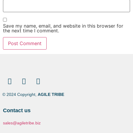
Save my name, email, and website in this browser for
the next time I comment.
© 2024 Copyright,
AGILE TRIBE
Contact us
sales@agiletribe.biz