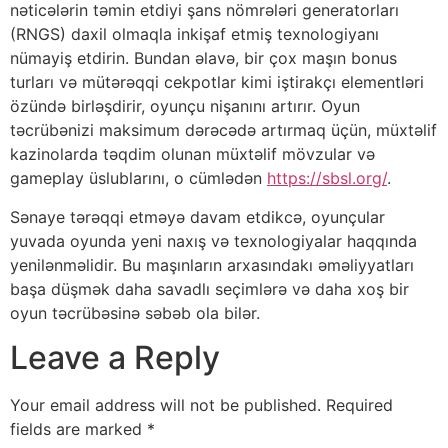
nəticələrin təmin etdiyi şans nömrələri generatorları
(RNGS) daxil olmaqla inkişaf etmiş texnologiyanı
nümayiş etdirin. Bundan əlavə, bir çox maşın bonus
turları və mütərəqqi cekpotlar kimi iştirakçı elementləri
özündə birləşdirir, oyunçu nişanını artırır. Oyun
təcrübənizi maksimum dərəcədə artırmaq üçün, müxtəlif
kazinolarda təqdim olunan müxtəlif mövzular və
gameplay üslublarını, o cümlədən
https://sbsl.org/
.
Sənaye tərəqqi etməyə davam etdikcə, oyunçular
yuvada oyunda yeni naxış və texnologiyalar haqqında
yenilənməlidir. Bu maşınların arxasındakı əməliyyatları
başa düşmək daha savadlı seçimlərə və daha xoş bir
oyun təcrübəsinə səbəb ola bilər.
Leave a Reply
Your email address will not be published.
Required
fields are marked
*