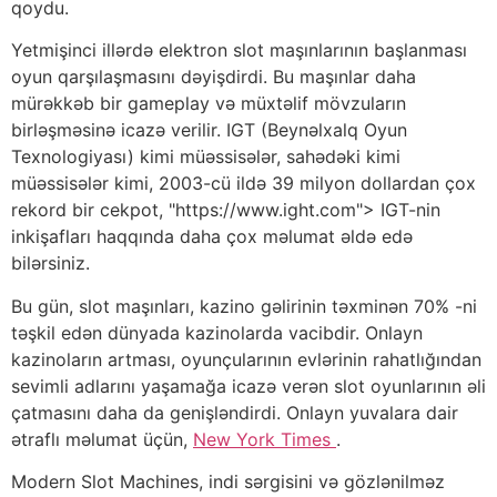
qoydu.
Yetmişinci illərdə elektron slot maşınlarının başlanması
oyun qarşılaşmasını dəyişdirdi. Bu maşınlar daha
mürəkkəb bir gameplay və müxtəlif mövzuların
birləşməsinə icazə verilir. IGT (Beynəlxalq Oyun
Texnologiyası) kimi müəssisələr, sahədəki kimi
müəssisələr kimi, 2003-cü ildə 39 milyon dollardan çox
rekord bir cekpot, "https://www.ight.com"> IGT-nin
inkişafları haqqında daha çox məlumat əldə edə
bilərsiniz.
Bu gün, slot maşınları, kazino gəlirinin təxminən 70% -ni
təşkil edən dünyada kazinolarda vacibdir. Onlayn
kazinoların artması, oyunçularının evlərinin rahatlığından
sevimli adlarını yaşamağa icazə verən slot oyunlarının əli
çatmasını daha da genişləndirdi. Onlayn yuvalara dair
ətraflı məlumat üçün,
New York Times
.
Modern Slot Machines, indi sərgisini və gözlənilməz