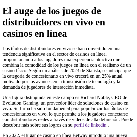
El auge de los juegos de
distribuidores en vivo en
casinos en línea
Los títulos de distribuidores en vivo se han convertido en una
tendencia significativa en el sector de casinos en línea,
proporcionando a los jugadores una experiencia atractiva que
combina la comodidad de los juegos en línea con el realismo de un
casino físico. Según un análisis de 2023 de Statista, se anticipa que
la categoría de concesionario en vivo crecerá en un 25% anual,
motivado por los avances en la transmisión de tecnología y la
demanda de jugadores de interacción inmediata.
Una figura distinguida en este campo es Richard Noble, CEO de
Evolution Gaming, un proveedor líder de soluciones de casino en
vivo. Su firma ha sido fundamental para popularizar los títulos de
concesionarios en vivo, lo que permite a los jugadores conectarse
con distribuidores reales a través de videos de alta definición. Puede
descubrir más sobre sus logros en su
perfil de linkedin
.
En 2022, el lugar de casino en línea Betway introdujo una nueva