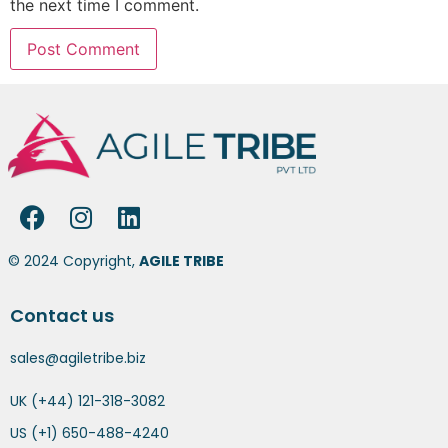
the next time I comment.
© 2024 Copyright,
AGILE TRIBE
Contact us
sales@agiletribe.biz
UK (+44) 121-318-3082
US (+1) 650-488-4240