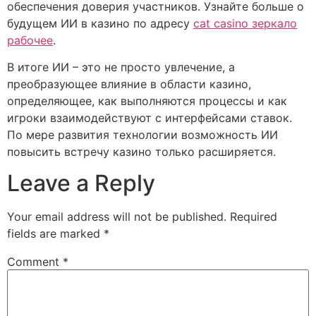
обеспечения доверия участников. Узнайте больше о
будущем ИИ в казино по адресу
cat casino зеркало
рабочее
.
В итоге ИИ – это не просто увлечение, а
преобразующее влияние в области казино,
определяющее, как выполняются процессы и как
игроки взаимодействуют с интерфейсами ставок.
По мере развития технологии возможность ИИ
повысить встречу казино только расширяется.
Leave a Reply
Your email address will not be published.
Required
fields are marked
*
Comment
*