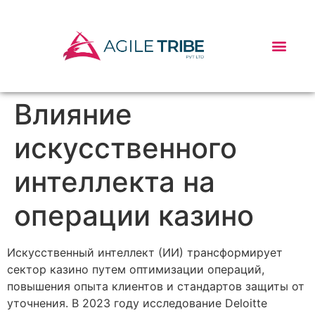
Влияние
искусственного
интеллекта на
операции казино
Искусственный интеллект (ИИ) трансформирует
сектор казино путем оптимизации операций,
повышения опыта клиентов и стандартов защиты от
уточнения. В 2023 году исследование Deloitte