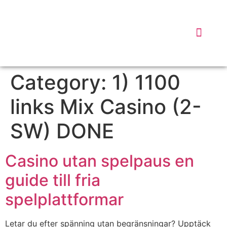
DISPATC
WHY 
DATA
Category:
1) 1100
links Mix Casino (2-
SW) DONE
Casino utan spelpaus en
guide till fria
spelplattformar
Letar du efter spänning utan begränsningar? Upptäck