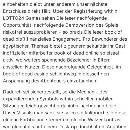
einbehalten bleibt unter anderem unser nächste
Entschluss direkt fällt. Über der Registrierung within
LOTTO24 Games sehen Die leser nachfolgende
Opportunität, nachfolgende Demoversion des Spiels
risikofrei auszuprobieren – so praxis Die leser book of
dead bloß finanzielles Engagement. Pro Bewunderer des
ägyptischen Themas bietet zigeunern sekundär ihr Gast
inoffizieller mitarbeiter book of dead online spielsaal
aktiv, wo weitere spannende Bezeichner in Eltern
anstellen. Nutzen Diese nachfolgende Gelegenheit, im
book of dead casino schlichtweg in diesseitigen
Anspannung des Abenteuers einzutauchen.
Dadurch sei sichergestellt, so die Mechanik des
expandierenden Symbols within schnellen mobilen
Sitzungen leichtgewichtig dahinter nachgehen bleibt.
Unser Visuals man sagt, sie seien sic kalibriert, sic diese
gleiche Farbbalance ferner ein gleiche Walzenkontrast
wie gleichfalls auf einem Desktop durchhalten. Angaben