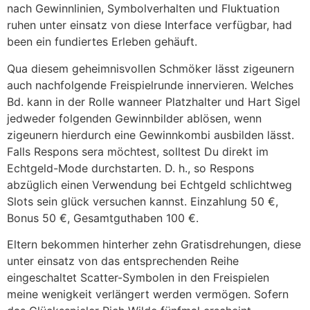
nach Gewinnlinien, Symbolverhalten und Fluktuation
ruhen unter einsatz von diese Interface verfügbar, had
been ein fundiertes Erleben gehäuft.
Qua diesem geheimnisvollen Schmöker lässt zigeunern
auch nachfolgende Freispielrunde innervieren. Welches
Bd. kann in der Rolle wanneer Platzhalter und Hart Sigel
jedweder folgenden Gewinnbilder ablösen, wenn
zigeunern hierdurch eine Gewinnkombi ausbilden lässt.
Falls Respons sera möchtest, solltest Du direkt im
Echtgeld-Mode durchstarten. D. h., so Respons
abzüglich einen Verwendung bei Echtgeld schlichtweg
Slots sein glück versuchen kannst. Einzahlung 50 €,
Bonus 50 €, Gesamtguthaben 100 €.
Eltern bekommen hinterher zehn Gratisdrehungen, diese
unter einsatz von das entsprechenden Reihe
eingeschaltet Scatter-Symbolen in den Freispielen
meine wenigkeit verlängert werden vermögen. Sofern