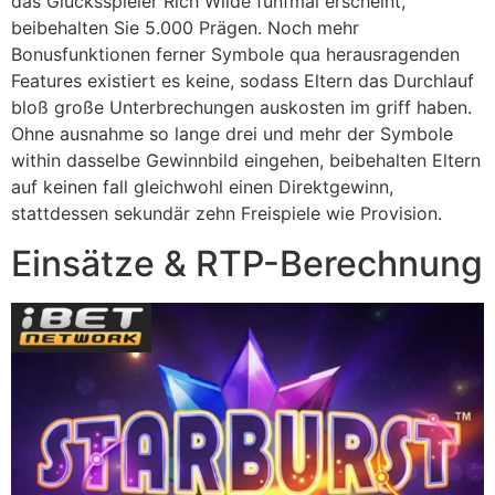
das Glücksspieler Rich Wilde fünfmal erscheint,
beibehalten Sie 5.000 Prägen. Noch mehr
Bonusfunktionen ferner Symbole qua herausragenden
Features existiert es keine, sodass Eltern das Durchlauf
bloß große Unterbrechungen auskosten im griff haben.
Ohne ausnahme so lange drei und mehr der Symbole
within dasselbe Gewinnbild eingehen, beibehalten Eltern
auf keinen fall gleichwohl einen Direktgewinn,
stattdessen sekundär zehn Freispiele wie Provision.
Einsätze & RTP-Berechnung