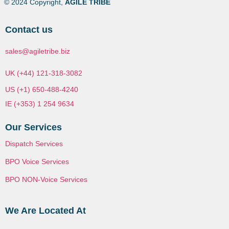
© 2024 Copyright,
AGILE TRIBE
Contact us
sales@agiletribe.biz
UK (+44) 121-318-3082
US (+1) 650-488-4240
IE (+353) 1 254 9634
Our Services
Dispatch Services
BPO Voice Services
BPO NON-Voice Services
We Are Located At