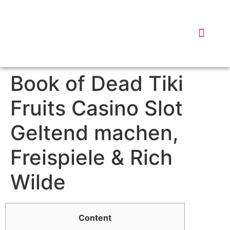
DISPATC
WHY 
DATA
Book of Dead Tiki
Fruits Casino Slot
Geltend machen,
Freispiele & Rich
Wilde
Content