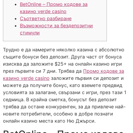
BetOnline – Промо кодове за
казино verde casino
Съответно разбиране
Възможности за бездепозитни
стимули
Трудно е да намерите няколко казина с абсолютно
същите бонуси без депозит. Друга част от бонуса
изисква да заложите $25+ на онлайн казино игри
през първите си 7 дни. Трябва да
Промо кодове за
казино verde casino
заложите първия си депозит и
можете да получите бонус, като вземете предвид
условията за залагане, свързани с игри, през тази 1
седмица.
В крайна сметка, бонусът без депозит
трябва да остане конкурентен, за да привлече най-
новите потребители, особено в добре познати
онлайн казино места като Ню Джърси.