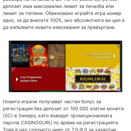
депозит има максимален лимит за печалба или
лимит за теглене. Обикновено играйте игра номер
едно, за да внесете 100%, ако абсолютната ви цел е
да изпълните новите изисквания за превъртане.
Новите играчи получават частен бонус за
регистрация без депозит от 100 000 златни монети
(SC) в Sweeps, като въведат промоционалната
парола CASINOGURU по време на регистрацията.
Това е над средното ниво от 7.0–8.0 за хазартни