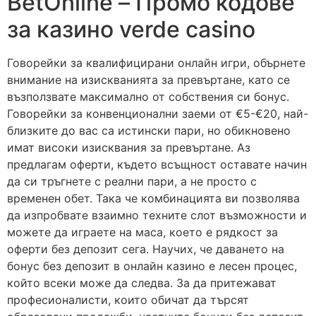
BetOnline – Промо кодове
за казино verde casino
Говорейки за квалифицирани онлайн игри, обърнете
внимание на изискванията за превъртане, като се
възползвате максимално от собствения си бонус.
Говорейки за конвенционални заеми от €5-€20, най-
близките до вас са истински пари, но обикновено
имат високи изисквания за превъртане. Аз
предлагам оферти, където всъщност оставате начин
да си тръгнете с реални пари, а не просто с
временен обет. Така че комбинацията ви позволява
да изпробвате взаимно техните слот възможности и
можете да играете на маса, което е рядкост за
оферти без депозит сега. Научих, че даването на
бонус без депозит в онлайн казино е лесен процес,
който всеки може да следва. За да притежават
професионалисти, които обичат да търсят