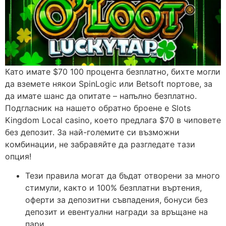
Като имате $70 100 процента безплатно, бихте могли
да вземете някои SpinLogic или Betsoft портове, за
да имате шанс да опитате – напълно безплатно.
Подгласник на нашето обратно броене е Slots
Kingdom Local casino, което предлага $70 в чиповете
без депозит. За най-големите си възможни
комбинации, не забравяйте да разгледате тази
опция!
Тези правила могат да бъдат отворени за много
стимули, както и 100% безплатни въртения,
оферти за депозитни съвпадения, бонуси без
депозит и евентуални награди за връщане на
пари.