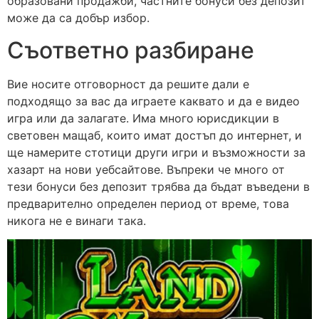
образовани продажби, частните бонуси без депозит
може да са добър избор.
Съответно разбиране
Вие носите отговорност да решите дали е
подходящо за вас да играете каквато и да е видео
игра или да залагате. Има много юрисдикции в
световен мащаб, които имат достъп до интернет, и
ще намерите стотици други игри и възможности за
хазарт на нови уебсайтове. Въпреки че много от
тези бонуси без депозит трябва да бъдат въведени в
предварително определен период от време, това
никога не е винаги така.