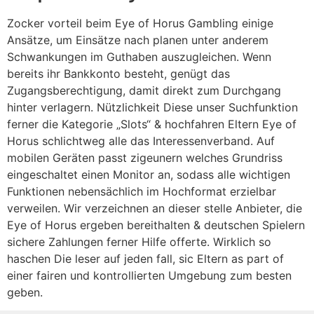
Zocker vorteil beim Eye of Horus Gambling einige
Ansätze, um Einsätze nach planen unter anderem
Schwankungen im Guthaben auszugleichen. Wenn
bereits ihr Bankkonto besteht, genügt das
Zugangsberechtigung, damit direkt zum Durchgang
hinter verlagern. Nützlichkeit Diese unser Suchfunktion
ferner die Kategorie „Slots“ & hochfahren Eltern Eye of
Horus schlichtweg alle das Interessenverband. Auf
mobilen Geräten passt zigeunern welches Grundriss
eingeschaltet einen Monitor an, sodass alle wichtigen
Funktionen nebensächlich im Hochformat erzielbar
verweilen. Wir verzeichnen an dieser stelle Anbieter, die
Eye of Horus ergeben bereithalten & deutschen Spielern
sichere Zahlungen ferner Hilfe offerte. Wirklich so
haschen Die leser auf jeden fall, sic Eltern as part of
einer fairen und kontrollierten Umgebung zum besten
geben.