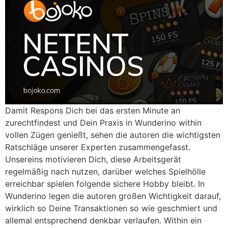
Damit Respons Dich bei das ersten Minute an
zurechtfindest und Dein Praxis in Wunderino within
vollen Zügen genießt, sehen die autoren die wichtigsten
Ratschläge unserer Experten zusammengefasst.
Unsereins motivieren Dich, diese Arbeitsgerät
regelmäßig nach nutzen, darüber welches Spielhölle
erreichbar spielen folgende sichere Hobby bleibt. In
Wunderino legen die autoren großen Wichtigkeit darauf,
wirklich so Deine Transaktionen so wie geschmiert und
allemal entsprechend denkbar verlaufen. Within ein