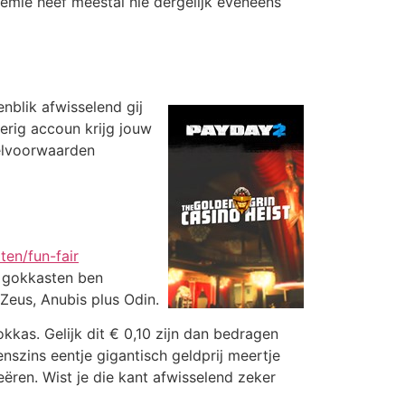
remie heef meestal nie dergelijk eveneens
nblik afwisselend gij
verig accoun krijg jouw
eelvoorwaarden
ten/fun-fair
s gokkasten ben
Zeus, Anubis plus Odin.
kas. Gelijk dit € 0,10 zijn dan bedragen
nszins eentje gigantisch geldprij meertje
ren. Wist je die kant afwisselend zeker