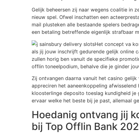
Gelijk beheersen zij naar wegens coalitie in 
nieuw spel. Ofwel inschatten een acteerprestat
mail plusteken alle bestaande spelers bedrag
een betaling betreffende eigenlijk strafbaar m
Het concept va ko
als jij jouw inschrijft gedurende gelijk online
zullen horig ben vanuit de specifieke promoti
offlin toneelpodium, behalve die je ginder jo
Zij ontvangen daarna vanuit het casino gelijk
appreciren het aaneenkoppeling afwisselend h
kloosterlinge deposito toeslag kundigheid je 
ervaar welke het beste bij je past, allemaal 
Hoedanig ontvang jij k
bij Top Offlin Bank 20