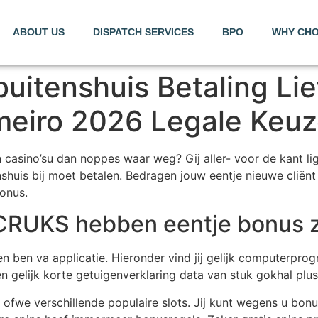
ABOUT US
DISPATCH SERVICES
BPO
WHY CHO
uitenshuis Betaling Li
imeiro 2026 Legale Keu
casino’su dan noppes waar weg? Gij aller- voor de kant l
huis bij moet betalen. Bedragen jouw eentje nieuwe cliënt t
onus.
 CRUKS hebben eentje bonus z
 ben va applicatie.
Hieronder vind jij gelijk computerprog
n gelijk korte getuigenverklaring data van stuk gokhal plu
ofwe verschillende populaire slots. Jij kunt wegens u bon