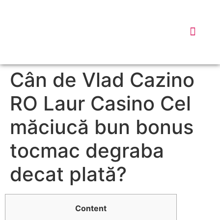
DISPATC
WHY 
DATA
Cân de Vlad Cazino
RO Laur Casino Cel
măciucă bun bonus
tocmac degraba
decat plată?
Content