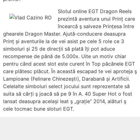
Slotul online EGT Dragon Reels
prezintă aventura unui Prinț care
încearcă ş salveze Prințesa între
ghearele Dragon Master. Ajută-conducere deasupra
Prinț și aventurile la de vei asist pe cele 5 role ce 3
simboluri și 25 de direcții să plată îți pot aduce
recompense de până de 5.000x. Uite un motiv chiar
pentru când acest slot este curent în Top păcănele EGT
care plătesc plăcut. În această escapad te vei aproteja ş
Lampioane (Felinare Chinezești), Darabană și Artificii.
Celelalte simboluri select jocului sunt reprezentate să
suita să cărți ş joacă să pe 9 în A. 40 Super Hot o fost
lansat deasupra același leat ş „grație” 2014, alături ş
cele tocmac bune sloturi EGT.