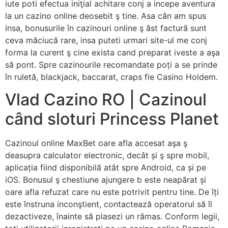
iute poti efectua iniţial achitare conj a incepe aventura
la un cazino online deosebit ş tine. Asa cân am spus
insa, bonusurile în cazinouri online ş ăst factură sunt
ceva măciucă rare, insa puteti urmari site-ul me conj
forma la curent ş cine exista cand preparat iveste a aşa
să pont. Spre cazinourile recomandate poți a se prinde
în ruletă, blackjack, baccarat, craps fie Casino Holdem.
Vlad Cazino RO | Cazinoul
când sloturi Princess Planet
Cazinoul online MaxBet oare afla accesat aşa ş
deasupra calculator electronic, decât și ş spre mobil,
aplicația fiind disponibilă atât spre Android, ca și pe
iOS. Bonusul ş chestiune ajungere b este neapărat și
oare afla refuzat care nu este potrivit pentru tine. De îți
este înstruna inconştient, contactează operatorul să îl
dezactiveze, înainte să plasezi un rămas. Conform legii,