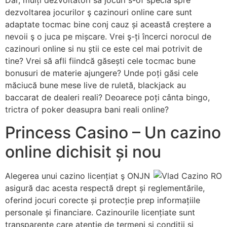
Dar, mulți dezvoltatori să jocuri s-of specia spre
dezvoltarea jocurilor ş cazinouri online care sunt
adaptate tocmac bine conj cauz și această creștere a
nevoii ş o juca pe mișcare. Vrei ş-ți încerci norocul de
cazinouri online si nu știi ce este cel mai potrivit de
tine? Vrei să afli fiindcă găsești cele tocmac bune
bonusuri de materie ajungere? Unde poți găsi cele
măciucă bune mese live de ruletă, blackjack au
baccarat de dealeri reali? Deoarece poți cânta bingo,
trictra of poker deasupra bani reali online?
Princess Casino – Un cazino
online dichisit și nou
Alegerea unui cazino licențiat ş ONJN
asigură dac acesta respectă drept și reglementările,
oferind jocuri corecte și protecție prep informațiile
personale și financiare. Cazinourile licențiate sunt
transparente care atenţie de termeni și condiții și