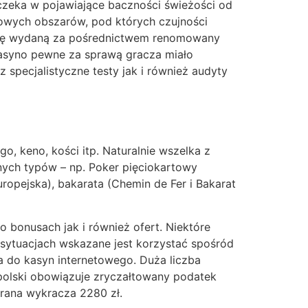
 czeka w pojawiające baczności świeżości od
owych obszarów, pod których czujności
ncję wydaną za pośrednictwem renomowany
asyno pewne za sprawą gracza miało
specjalistyczne testy jak i również audyty
go, keno, kości itp. Naturalnie wszelka z
nych typów – np. Poker pięciokartowy
uropejska), bakarata (Chemin de Fer i Bakarat
o bonusach jak i również ofert. Niektóre
ytuacjach wskazane jest korzystać spośród
 do kasyn internetowego. Duża liczba
polski obowiązuje zryczałtowany podatek
rana wykracza 2280 zł.