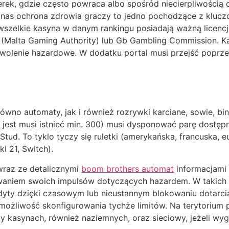
erek, gdzie często powraca albo spośród niecierpliwością
 nas ochrona zdrowia graczy to jedno pochodzące z klucz
wszelkie kasyna w danym rankingu posiadają ważną lice
(Malta Gaming Authority) lub Gb Gambling Commission. K
olenie hazardowe. W dodatku portal musi przejść poprzez 
równo automaty, jak i również rozrywki karciane, sowie, bin
jest musi istnieć min. 300) musi dysponować parę dostęp
tud. To tyklo tyczy się ruletki (amerykańska, francuska, e
i 21, Switch).
wraz ze detalicznymi
boom brothers automat
informacjami 
aniem swoich impulsów dotyczących hazardem. W takich s
yty dzięki czasowym lub nieustannym blokowaniu dotarcia
ożliwość skonfigurowania tychże limitów. Na terytorium 
 kasynach, również naziemnych, oraz sieciowy, jeżeli wyg