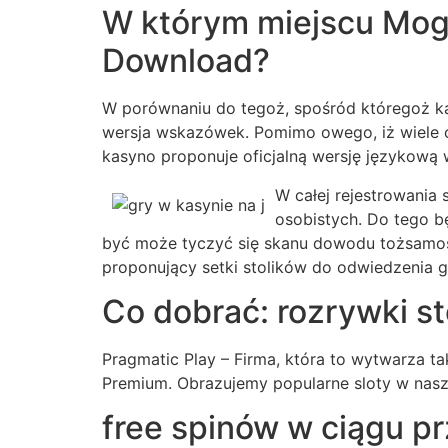
W którym miejscu Mog
Download?
W porównaniu do tegoż, spośród któregoż kas
wersja wskazówek. Pomimo owego, iż wiele c
kasyno proponuje oficjalną wersję językową 
W całej rejestrowania
osobistych. Do tego b
być może tyczyć się skanu dowodu tożsamości 
proponujący setki stolików do odwiedzenia gi
Co dobrać: rozrywki st
Pragmatic Play – Firma, która to wytwarza ta
Premium. Obrazujemy popularne sloty w nasz
free spinów w ciągu p