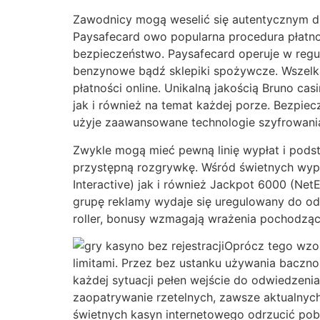
Zawodnicy mogą weselić się autentycznym dz
Paysafecard owo popularna procedura płatnośc
bezpieczeństwo. Paysafecard operuje w regul
benzynowe bądź sklepiki spożywcze. Wszelk
płatności online. Unikalną jakością Bruno c
jak i również na temat każdej porze. Bezpie
użyje zaawansowane technologie szyfrowani
Zwykle mogą mieć pewną linię wypłat i podst
przystępną rozgrywkę. Wśród świetnych wypa
Interactive) jak i również Jackpot 6000 (Net
grupę reklamy wydaje się uregulowany do 
roller, bonusy wzmagają wrażenia pochodząc
Oprócz tego wzor
limitami. Przez bez ustanku używania baczno
każdej sytuacji pełen wejście do odwiedzeni
zaopatrywanie rzetelnych, zawsze aktualnych
świetnych kasyn internetowego odrzucić pobi