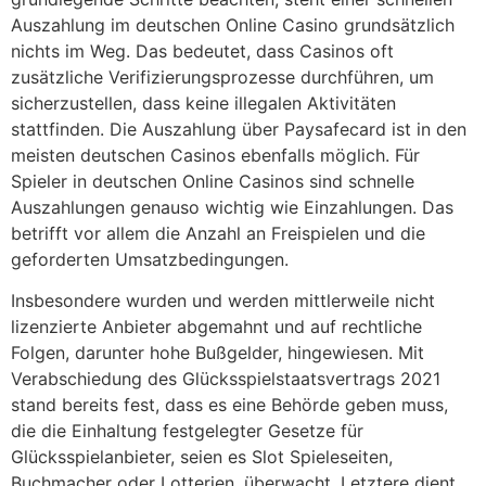
Auszahlung im deutschen Online Casino grundsätzlich
nichts im Weg. Das bedeutet, dass Casinos oft
zusätzliche Verifizierungsprozesse durchführen, um
sicherzustellen, dass keine illegalen Aktivitäten
stattfinden. Die Auszahlung über Paysafecard ist in den
meisten deutschen Casinos ebenfalls möglich. Für
Spieler in deutschen Online Casinos sind schnelle
Auszahlungen genauso wichtig wie Einzahlungen. Das
betrifft vor allem die Anzahl an Freispielen und die
geforderten Umsatzbedingungen.
Insbesondere wurden und werden mittlerweile nicht
lizenzierte Anbieter abgemahnt und auf rechtliche
Folgen, darunter hohe Bußgelder, hingewiesen. Mit
Verabschiedung des Glücksspielstaatsvertrags 2021
stand bereits fest, dass es eine Behörde geben muss,
die die Einhaltung festgelegter Gesetze für
Glücksspielanbieter, seien es Slot Spieleseiten,
Buchmacher oder Lotterien, überwacht. Letztere dient