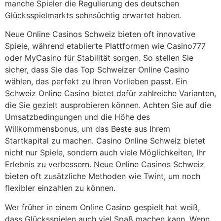
manche Spieler die Regulierung des deutschen
Glücksspielmarkts sehnsüchtig erwartet haben.
Neue Online Casinos Schweiz bieten oft innovative
Spiele, während etablierte Plattformen wie Casino777
oder MyCasino für Stabilität sorgen. So stellen Sie
sicher, dass Sie das Top Schweizer Online Casino
wählen, das perfekt zu Ihren Vorlieben passt. Ein
Schweiz Online Casino bietet dafür zahlreiche Varianten,
die Sie gezielt ausprobieren können. Achten Sie auf die
Umsatzbedingungen und die Höhe des
Willkommensbonus, um das Beste aus Ihrem
Startkapital zu machen. Casino Online Schweiz bietet
nicht nur Spiele, sondern auch viele Möglichkeiten, Ihr
Erlebnis zu verbessern. Neue Online Casinos Schweiz
bieten oft zusätzliche Methoden wie Twint, um noch
flexibler einzahlen zu können.
Wer früher in einem Online Casino gespielt hat weiß,
dass Glücksspielen auch viel Spaß machen kann. Wenn