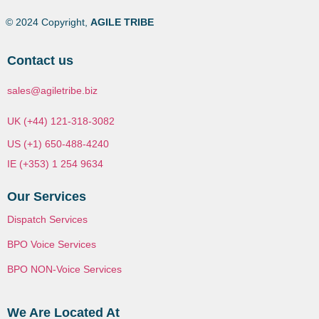
© 2024 Copyright,
AGILE TRIBE
Contact us
sales@agiletribe.biz
UK (+44) 121-318-3082
US (+1) 650-488-4240
IE (+353) 1 254 9634
Our Services
Dispatch Services
BPO Voice Services
BPO NON-Voice Services
We Are Located At