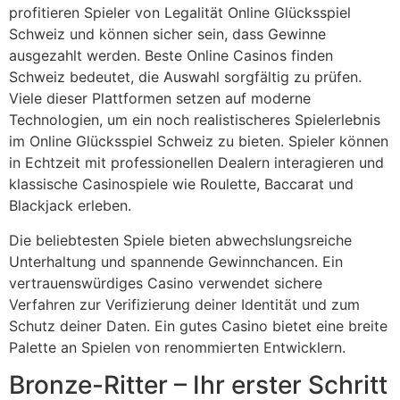
profitieren Spieler von Legalität Online Glücksspiel
Schweiz und können sicher sein, dass Gewinne
ausgezahlt werden. Beste Online Casinos finden
Schweiz bedeutet, die Auswahl sorgfältig zu prüfen.
Viele dieser Plattformen setzen auf moderne
Technologien, um ein noch realistischeres Spielerlebnis
im Online Glücksspiel Schweiz zu bieten. Spieler können
in Echtzeit mit professionellen Dealern interagieren und
klassische Casinospiele wie Roulette, Baccarat und
Blackjack erleben.
Die beliebtesten Spiele bieten abwechslungsreiche
Unterhaltung und spannende Gewinnchancen. Ein
vertrauenswürdiges Casino verwendet sichere
Verfahren zur Verifizierung deiner Identität und zum
Schutz deiner Daten. Ein gutes Casino bietet eine breite
Palette an Spielen von renommierten Entwicklern.
Bronze-Ritter – Ihr erster Schritt