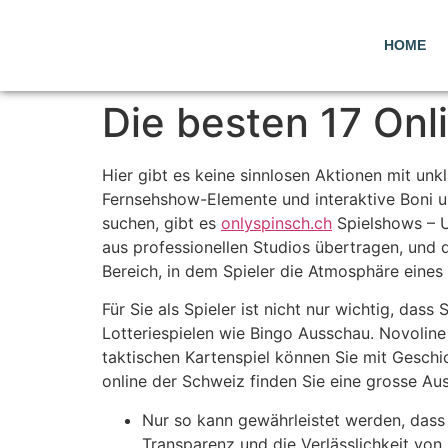
HOME
Die besten 17 Onl
Hier gibt es keine sinnlosen Aktionen mit u
Fernsehshow-Elemente und interaktive Boni un
suchen, gibt es
onlyspinsch.ch
Spielshows – U
aus professionellen Studios übertragen, und d
Bereich, in dem Spieler die Atmosphäre eines
Für Sie als Spieler ist nicht nur wichtig, da
Lotteriespielen wie Bingo Ausschau. Novolin
taktischen Kartenspiel können Sie mit Geschi
online der Schweiz finden Sie eine grosse Au
Nur so kann gewährleistet werden, dass S
Transparenz und die Verlässlichkeit vo