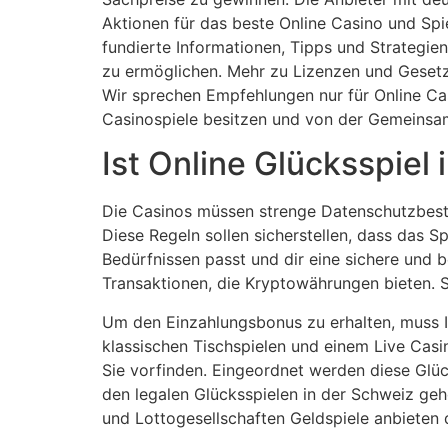
Aktionen für das beste Online Casino und Sp
fundierte Informationen, Tipps und Strategie
zu ermöglichen. Mehr zu Lizenzen und Gesetze
Wir sprechen Empfehlungen nur für Online Cas
Casinospiele besitzen und von der Gemeinsa
Ist Online Glücksspiel 
Die Casinos müssen strenge Datenschutzbesti
Diese Regeln sollen sicherstellen, dass das Sp
Bedürfnissen passt und dir eine sichere und
Transaktionen, die Kryptowährungen bieten. Si
Um den Einzahlungsbonus zu erhalten, muss I
klassischen Tischspielen und einem Live Casin
Sie vorfinden. Eingeordnet werden diese Glück
den legalen Glücksspielen in der Schweiz gehö
und Lottogesellschaften Geldspiele anbieten 