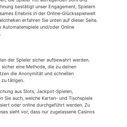
chnung bestätigt unser Engagement, Spielern
sames Erlebnis in der Online-Glücksspielwelt
lotheken erfahren Sie unten auf dieser Seite.
le Automatenspiele und/oder Online
.
en der Spieler sicher aufbewahrt werden.
t sicher eine Methode, die zu deinen
ätzen die Anonymität und schnellen
 zu tätigen.
chung aus Slots, Jackpot-Spielen,
en Sie auch, welche Karten- und Tischspiele
isiert oder online durchgeführt werden. Zu
eses sieht vor, dass nur zugelassene Casinos