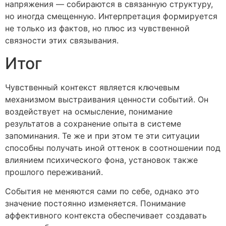
напряжения — собираются в связанную структуру,
но иногда смещенную. Интерпретация формируется
не только из фактов, но плюс из чувственной
связности этих связывания.
Итог
Чувственный контекст является ключевым
механизмом выстраивания ценности событий. Он
воздействует на осмысление, понимание
результатов а сохранение опыта в системе
запоминания. Те же и при этом те эти ситуации
способны получать иной оттенок в соотношении под
влиянием психического фона, установок также
прошлого переживаний.
События не меняются сами по себе, однако это
значение постоянно изменяется. Понимание
аффективного контекста обеспечивает создавать