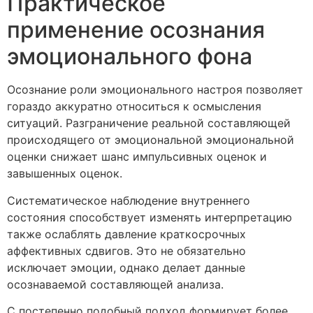
Практическое
применение осознания
эмоционального фона
Осознание роли эмоционального настроя позволяет
гораздо аккуратно относиться к осмысления
ситуаций. Разграничение реальной составляющей
происходящего от эмоциональной эмоциональной
оценки снижает шанс импульсивных оценок и
завышенных оценок.
Систематическое наблюдение внутреннего
состояния способствует изменять интерпретацию
также ослаблять давление краткосрочных
аффективных сдвигов. Это не обязательно
исключает эмоции, однако делает данные
осознаваемой составляющей анализа.
С постепенно подобный подход формирует более